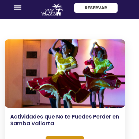
Viaja México
RESERVAR
ENG
Promociones
Habitaciones
Paquete
Hotel
+
Actividades que No te Puedes Perder en
Avión
Samba Vallarta
Restaurantes