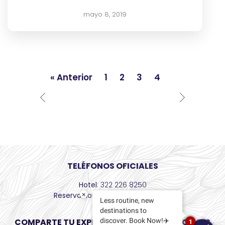
mayo 8, 2019
« Anterior
1
2
3
4
TELÉFONOS OFICIALES
Hotel
: 322 226 8250
×
Reservaciones
: +52 55 8526 6436
Less routine, new
destinations to
COMPARTE TU EXPERIENCIA EN REDES SOCIALES
discover. Book Now!✈️
1