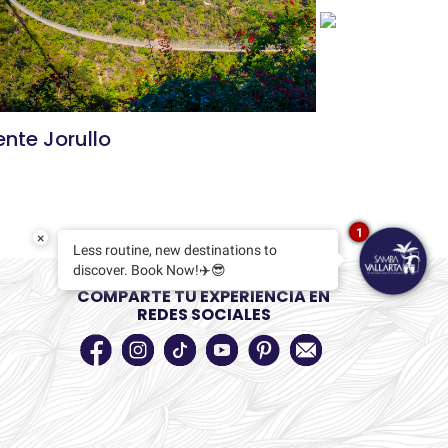
6 rutas d
nte Jorullo
Nayarit q
1
×
Less routine, new destinations to
discover. Book Now!✈️😎
COMPARTE TU EXPERIENCIA EN
REDES SOCIALES