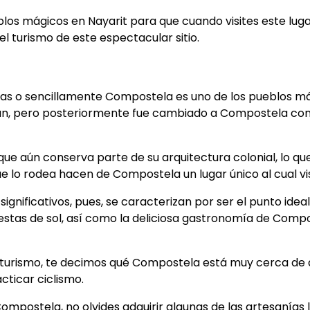
s mágicos en Nayarit para que cuando visites este luga
el turismo de este espectacular sitio.
ias o sencillamente Compostela es uno de los pueblos má
tlán, pero posteriormente fue cambiado a Compostela co
ue aún conserva parte de su arquitectura colonial, lo que 
que lo rodea hacen de Compostela un lugar único al cual vi
significativos, pues, se caracterizan por ser el punto ide
estas de sol, así como la deliciosa gastronomía de Com
ecoturismo, te decimos qué Compostela está muy cerca de
ticar ciclismo.
 Compostela, no olvides adquirir algunas de las artesanías