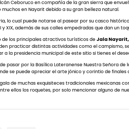
volcán Ceboruco en compañía de la gran sierra que envuelv
de muchos en Nayarit debido a su gran belleza natural.
a, lo cual puede notarse al pasear por su casco históric
III y XIX, además de sus calles empedradas que dan un toqu
de los principales atractivos turísticos de
Jala Nayarit
eden practicar distintas actividades como el campismo, 
r a la presidencia municipal de este sitio si tienes el dese
 de pasar por la Basílica Lateranense Nuestra Señora de l
 se puede apreciar el arte jónico y corintio de finales de
 gala de muchas exquisiteces tradicionales mexicanas co
entre ellos los roquetes, por solo mencionar alguno de nue