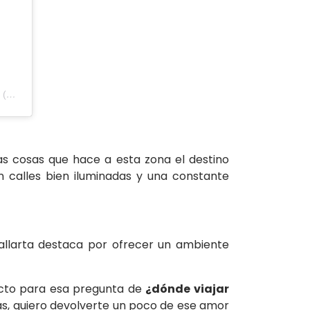
Una publicación compartida de Samba Vallarta All Inclusive | Riviera Nayarit (@sambavallarta)
as cosas que hace a esta zona el destino
n calles bien iluminadas y una constante
allarta destaca por ofrecer un ambiente
fecto para esa pregunta de
¿dónde viajar
s, quiero devolverte un poco de ese amor