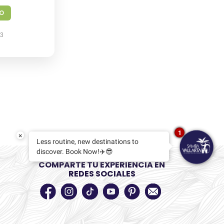
TO
23
1
×
Less routine, new destinations to
discover. Book Now!✈️😎
COMPARTE TU EXPERIENCIA EN
REDES SOCIALES