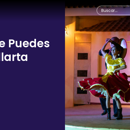
te Puedes
larta