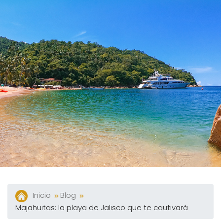
Y
Bares
Actividades
Experiencias
Preguntas
Frecuentes
Contacto
Blog
Inicio
Blog
Majahuitas: la playa de Jalisco que te cautivará