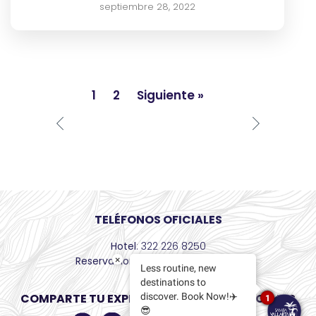
septiembre 28, 2022
1
2
Siguiente »
TELÉFONOS OFICIALES
Hotel
: 322 226 8250
×
Reservaciones
: +52 55 8526 6436
Less routine, new
destinations to
COMPARTE TU EXPERIENCIA EN REDES SOCIALES
discover. Book Now!✈️
1
😎