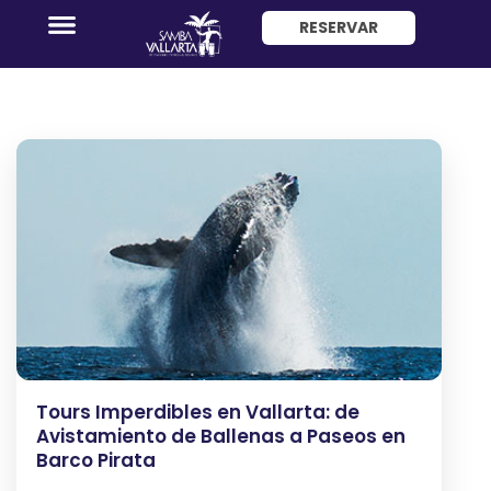
Entretenimiento
RESERVAR
ENG
Promociones
Habitaciones
Paquete
Hotel
+
Tours Imperdibles en Vallarta: de
Avión
Avistamiento de Ballenas a Paseos en
Barco Pirata
Restaurantes