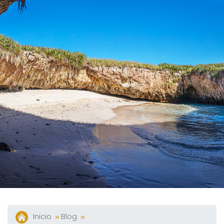
Y
Bares
Actividades
Experiencias
Preguntas
Frecuentes
Contacto
Blog
Inicio
Blog