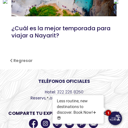
¿Cuál es la mejor temporada para
viajar a Nayarit?
Regresar
TELÉFONOS OFICIALES
Hotel
: 322 226 8250
×
Reservaciones
: +52 55 8526 6436
Less routine, new
destinations to
discover. Book Now!✈️
COMPARTE TU EXPERIENCIA EN REDES SOCIALES
1
😎