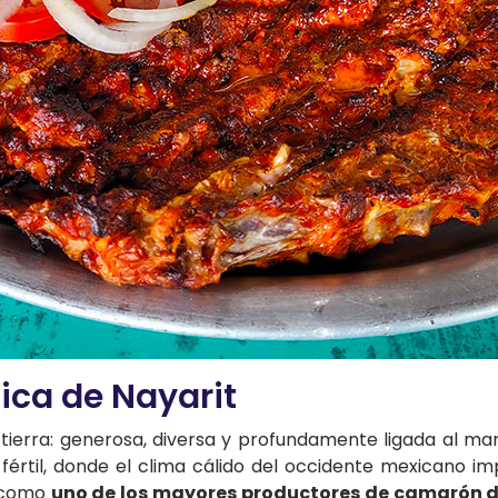
ica de Nayarit
su tierra: generosa, diversa y profundamente ligada al ma
fértil, donde el clima cálido del occidente mexicano im
o como
uno de los mayores productores de camarón de