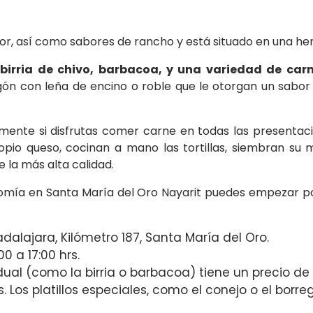
astor, así como sabores de rancho y está situado en una 
 birria de chivo, barbacoa, y una variedad de car
ón con leña de encino o roble que le otorgan un sabor 
lmente si disfrutas comer carne en todas las presentaci
opio queso, cocinan a mano las tortillas, siembran su m
 la más alta calidad.
omía en Santa María del Oro Nayarit puedes empezar por
dalajara, Kilómetro 187, Santa María del Oro.
0 a 17:00 hrs.
ividual (como la birria o barbacoa) tiene un precio d
os platillos especiales, como el conejo o el borreg