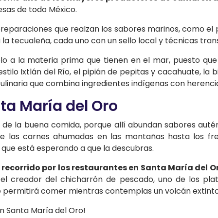
mesas de todo México.
 preparaciones que realzan los sabores marinos, como e
 la tecualeña, cada uno con un sello local y técnicas tra
solo a la materia prima que tienen en el mar, puesto q
tilo Ixtlán del Río, el pipián de pepitas y cacahuate, la bi
culinaria que combina ingredientes indígenas con herencia
ta María del Oro
 de la buena comida, porque allí abundan sabores autén
esde las carnes ahumadas en las montañas hasta los f
n que está esperando a que la descubras.
 recorrido por los restaurantes en Santa María del O
e el creador del chicharrón de pescado, uno de los plati
permitirá comer mientras contemplas un volcán extinto
n Santa María del Oro!