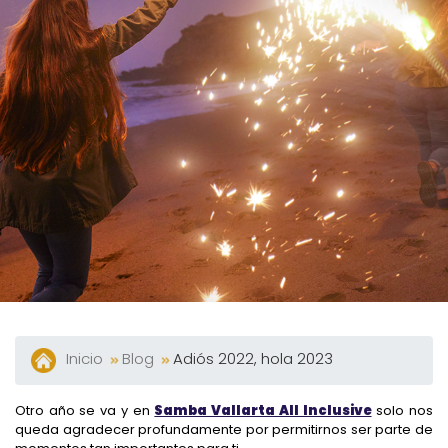
Y
Bares
Actividades
Experiencias
Preguntas
Frecuentes
Contacto
Blog
Inicio
Blog
Adiós 2022, hola 2023
Otro año se va y en
Samba Vallarta All Inclusive
solo nos
queda agradecer profundamente por permitirnos ser parte de