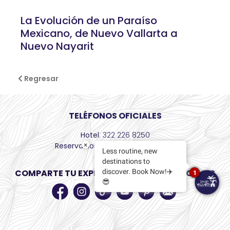
La Evolución de un Paraíso
Mexicano, de Nuevo Vallarta a
Nuevo Nayarit
Regresar
TELÉFONOS OFICIALES
Hotel
: 322 226 8250
×
Reservaciones
: +52 55 8526 6436
Less routine, new
destinations to
discover. Book Now!✈️
COMPARTE TU EXPERIENCIA EN REDES SOCIALES
1
😎