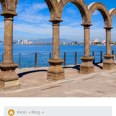
Y
Bares
Actividades
Experiencias
Preguntas
Frecuentes
Contacto
Blog
Inicio
Blog