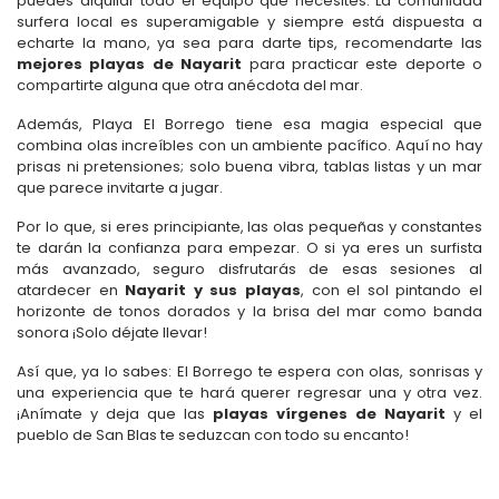
puedes alquilar todo el equipo que necesites. La comunidad
surfera local es superamigable y siempre está dispuesta a
echarte la mano, ya sea para darte tips, recomendarte las
mejores playas de Nayarit
para practicar este deporte o
compartirte alguna que otra anécdota del mar.
Además, Playa El Borrego tiene esa magia especial que
combina olas increíbles con un ambiente pacífico. Aquí no hay
prisas ni pretensiones; solo buena vibra, tablas listas y un mar
que parece invitarte a jugar.
Por lo que, si eres principiante, las olas pequeñas y constantes
te darán la confianza para empezar. O si ya eres un surfista
más avanzado, seguro disfrutarás de esas sesiones al
atardecer en
Nayarit y sus playas
, con el sol pintando el
horizonte de tonos dorados y la brisa del mar como banda
sonora ¡Solo déjate llevar!
Así que, ya lo sabes: El Borrego te espera con olas, sonrisas y
una experiencia que te hará querer regresar una y otra vez.
¡Anímate y deja que las
playas vírgenes de Nayarit
y el
pueblo de San Blas te seduzcan con todo su encanto!