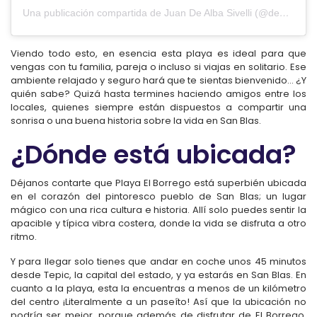
Una publicación compartida de Juan De Alba Sivelli (@dealbasivelli)
Viendo todo esto, en esencia esta playa es ideal para que
vengas con tu familia, pareja o incluso si viajas en solitario. Ese
ambiente relajado y seguro hará que te sientas bienvenido… ¿Y
quién sabe? Quizá hasta termines haciendo amigos entre los
locales, quienes siempre están dispuestos a compartir una
sonrisa o una buena historia sobre la vida en San Blas.
¿Dónde está ubicada?
Déjanos contarte que Playa El Borrego está superbién ubicada
en el corazón del pintoresco pueblo de San Blas; un lugar
mágico con una rica cultura e historia. Allí solo puedes sentir la
apacible y típica vibra costera, donde la vida se disfruta a otro
ritmo.
Y para llegar solo tienes que andar en coche unos 45 minutos
desde Tepic, la capital del estado, y ya estarás en San Blas. En
cuanto a la playa, esta la encuentras a menos de un kilómetro
del centro ¡Literalmente a un paseíto! Así que la ubicación no
podría ser mejor, porque además de disfrutar de El Borrego,