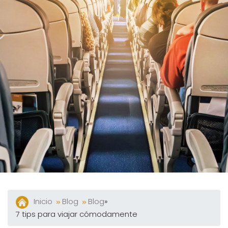
Y
Bares
Actividades
Experiencias
Preguntas
Frecuentes
Contacto
Blog
Inicio
Blog
Blog
»
7 tips para viajar cómodamente