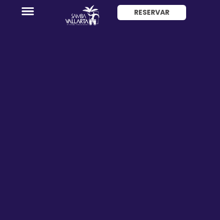
RESERVAR
ENG
Promociones
Habitaciones
Paquete
Hotel
+
Avión
Restaurantes