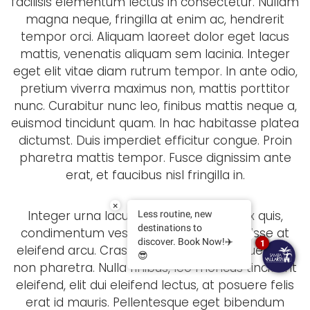
facilisis elementum lectus in consectetur. Nullam
magna neque, fringilla at enim ac, hendrerit
tempor orci. Aliquam laoreet dolor eget lacus
mattis, venenatis aliquam sem lacinia. Integer
eget elit vitae diam rutrum tempor. In ante odio,
pretium viverra maximus non, mattis porttitor
nunc. Curabitur nunc leo, finibus mattis neque a,
euismod tincidunt quam. In hac habitasse platea
dictumst. Duis imperdiet efficitur congue. Proin
pharetra mattis tempor. Fusce dignissim ante
erat, et faucibus nisl fringilla in.
×
Integer urna lacus, hendrerit aliquet ex quis,
Less routine, new
destinations to
condimentum vestibulum nisl. Suspendisse at
discover. Book Now!✈️
1
eleifend arcu. Cras molestie pellentesque urna
😎
non pharetra. Nulla finibus, leo rhoncus tincidunt
eleifend, elit dui eleifend lectus, at posuere felis
erat id mauris. Pellentesque eget bibendum