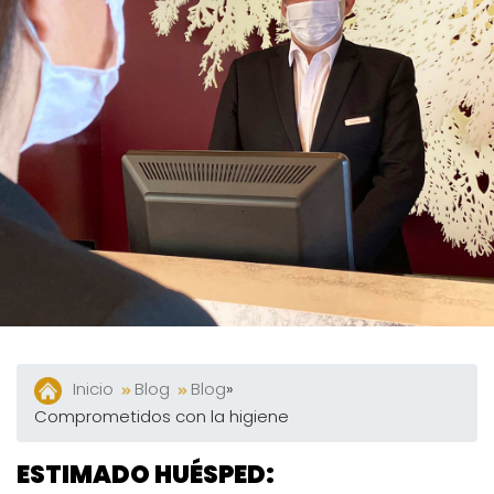
Y
Bares
Actividades
Experiencias
Preguntas
Frecuentes
Contacto
Blog
Inicio
Blog
Blog
»
Comprometidos con la higiene
ESTIMADO HUÉSPED: