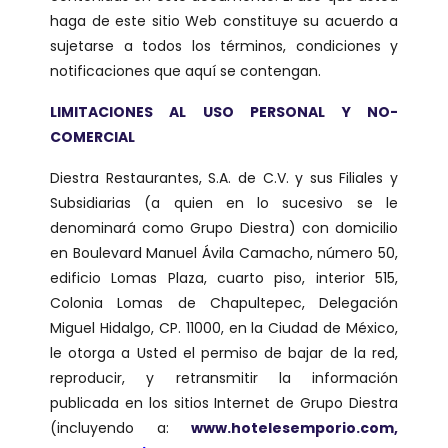
Y
haga de este sitio Web constituye su acuerdo a
Bares
sujetarse a todos los términos, condiciones y
notificaciones que aquí se contengan.
Actividades
LIMITACIONES AL USO PERSONAL Y NO-
Experiencias
COMERCIAL
Preguntas
Diestra Restaurantes, S.A. de C.V. y sus Filiales y
Frecuentes
Subsidiarias (a quien en lo sucesivo se le
denominará como Grupo Diestra) con domicilio
Contacto
en Boulevard Manuel Ávila Camacho, número 50,
edificio Lomas Plaza, cuarto piso, interior 515,
Blog
Colonia Lomas de Chapultepec, Delegación
Miguel Hidalgo, CP. 11000, en la Ciudad de México,
le otorga a Usted el permiso de bajar de la red,
reproducir, y retransmitir la información
publicada en los sitios Internet de Grupo Diestra
(incluyendo a:
www.hotelesemporio.com
,