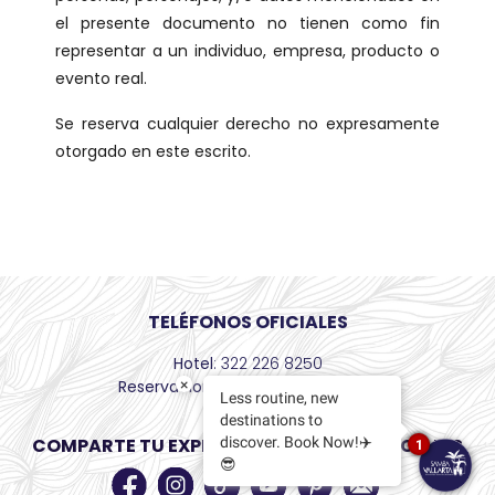
el presente documento no tienen como fin
representar a un individuo, empresa, producto o
evento real.
Se reserva cualquier derecho no expresamente
otorgado en este escrito.
TELÉFONOS OFICIALES
Hotel
: 322 226 8250
×
Reservaciones
: +52 55 8526 6436
Less routine, new
destinations to
COMPARTE TU EXPERIENCIA EN REDES SOCIALES
discover. Book Now!✈️
1
😎