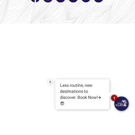
Y
Bares
Actividades
Experiencias
Preguntas
Frecuentes
Contacto
×
Blog
Less routine, new
destinations to
discover. Book Now!✈️
1
😎