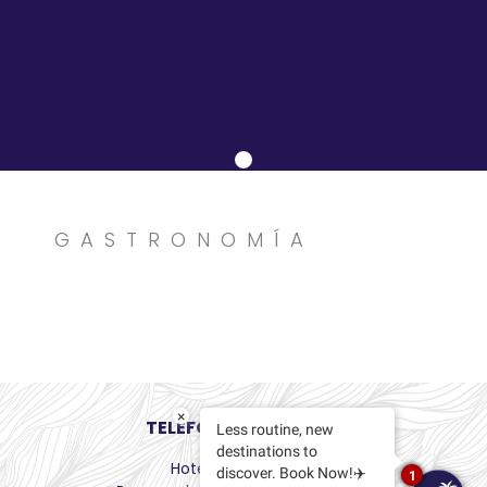
Y
Bares
Actividades
Experiencias
Preguntas
Frecuentes
GASTRONOMÍA
Contacto
Blog
×
TELÉFONOS OFICIALES
Less routine, new
destinations to
Hotel
: 322 226 8250
discover. Book Now!✈️
1