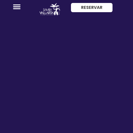
RESERVAR
ENG
Promociones
Habitaciones
Paquete
Hotel
+
Avión
Restaurantes